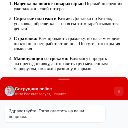
Наценка на поиске товара/сырья:
Первый посредник
уже заложил свой интерес.
Скрытые платежи в Китае:
Доставка по Китаю,
упаковка, обрешетка — на всем этом зарабатываются
деньги.
Страховка:
Вам продают страховку, но на самом деле
ни кто не знает, работает ли она. По сути, это скрытая
комиссия.
Манипуляции со сроками:
Вам могут продать
экспресс-доставку, а отправить груз медленным
маршрутом, положив разницу в карман.
Риски с оплатой:
Вы передаете наличные или
переводите деньги через сомнительные каналы. Эти
действия могут привести к блокировке счетов не только
у вас, но и у вашего китайского поставщика, который в
итоге просто не получит деньги и естественно не
отгрузит вам товар.
По сути, карго — это не бизнес, а «тема». И как любая «тема»,
основанная на нарушении закона, на которую раньше
закрывало глаза наше государство, теперь она обречена на