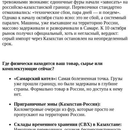
тревожными звонками: единичные фуры начали «зависать» на
российско-казахстанской границе. Перевозчики стандартно
отмахивались: «технические сбои, пара дней — и поедем».
Однако к началу октября стало ясно: это не сбой, а системный
паралич. Машины, уже въехавшие на территорию России,
массово задерживали и разворачивали в Самаре. К 10 октября
рынок получил официальный, хоть и негласный, вердикт:
серый импорт через Казахстан остановлен на неопределенный
срок.
Где физически находится ваш товар, сырье или
комплектующие сейчас?
«Самарский котел»:
Самая болезненная точка. Грузы
уже прошли границу, но были задержаны в глубине
страны. Формально товар в России, но доступа к нему
нет.
Приграничные зоны (Казахстан-Россия):
Километровые очереди из фур, которые просто не
пропускают на территорию России.
Склады временного хранения (СВХ) в Казахстане:
Некоторые перевозчики, осознав бесперспективность,