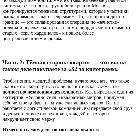
по закону, а по «понятиям» и взяткам. Ключевые узлы этой
системы, в частности, крупнейшие рынки Москвы,
контролируются теневыми структурами, которые участники
рынка прямо называют «евреями». То, что происходит на
границе — это спланированная операция по «зачистке»
поляны и передаче контроля над миллиардными потоками от
старых «серых кардиналов» к новым, более
централизованным игрокам.
Часть 2: Тёмная сторона «карго» — что вы на
самом деле покупаете за «$2 за килограмм»
Чтобы понять масштаб проблемы, нужно осознать, что такое
«карго» по своей сути. Это не логистическая схема, это
полностью незаконная деятельность
.
Как выразился один из
экспертов: «Условно снял 5 квадратных метров, придумал
себе четыре цифры, и ты уже считаешься карго». Вы не
работаете с логистической компанией, вы передаете свой груз
и деньги цепочке посредников, каждый из которых
накручивает свою маржу.
Из чего на самом деле состоит цена «карго»: