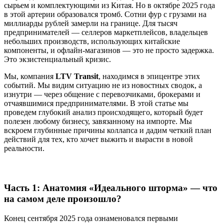
сырьем и комплектующими из Китая. Но в октябре 2025 года
в этой артерии образовался тромб. Сотни фур с грузами на
миллиарды рублей замерли на границе. Для тысяч
предпринимателей — селлеров маркетплейсов, владельцев
небольших производств, использующих китайские
компоненты, и офлайн-магазинов — это не просто задержка.
Это экзистенциальный кризис.
Мы, компания
LTV Transit
, находимся в эпицентре этих
событий. Мы видим ситуацию не из новостных сводок, а
изнутри — через общение с перевозчиками, брокерами и
отчаявшимися предпринимателями. В этой статье мы
проведем глубокий анализ происходящего, который будет
полезен любому бизнесу, завязанному на импорте. Мы
вскроем глубинные причины коллапса и дадим четкий план
действий для тех, кто хочет выжить и вырасти в новой
реальности.
Часть 1: Анатомия «Идеального шторма» — что
на самом деле произошло?
Конец сентября 2025 года ознаменовался первыми