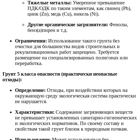
Тяжелые металлы:
Умеренное превышение
ПДК/ОДК по таким элементам, как свинец (Pb),
цинк (Zn), медь (Cu), никель (Ni).
Другие органические загрязнители:
Фенолы,
бенз(а)пирен и т.д.
Ограничения:
Использование такого грунта без
очистки для большинства видов строительных и
рекультивационных работ запрещено. Требуется
размещение на специализированных полигонах или
переработка.
Грунт 5 класса опасности (практически неопасные
отходы):
Определение:
Отходы, при воздействии которых на
окружающую среду экологическая система практически
не нарушается.
Характеристики:
Содержание загрязняющих веществ
не превышает установленных санитарно-гигиенических
и экологических нормативов. По своему составу и
свойствам такой грунт близок к природным почвам.
Использование:
Может использоваться без