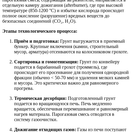
отдельную камеру дожигания (afterburner), где при высокой
температуре (850-1200 °C) и избытке кислорода происходит
полное окисление (разрушение) вредных веществ до
безопасных соединений (CO₂, H₂O).
Этапы технологического процесса:
Приём и подготовка:
Грунт выгружается в приемный
бункер. Крупные включения (камни, строительный
мусор, арматура) отсеиваются на колосниковом грохоте.
Сортировка и гомогенизация:
Грунт по конвейеру
подается в барабанный грохот (троммель), где
происходит его просеивание для получения однородной
фракции (обычно < 50-70 мм) и удаления мелких камней
и мусора. Это критически важно для равномерного
прогрева.
Термическая десорбция:
Подготовленный грунт
подается во вращающуюся печь. Печь медленно
вращается, обеспечивая перемешивание и равномерный
нагрев материала. Парогазовая смесь отводится в
систему газоочистки.
Дожигание отходящих газов:
Газы из печи поступают