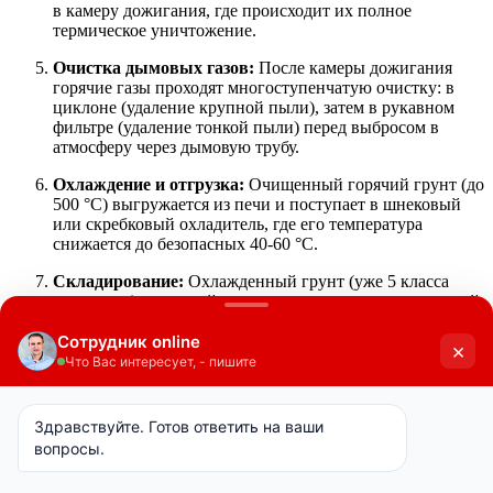
в камеру дожигания, где происходит их полное
термическое уничтожение.
Очистка дымовых газов:
После камеры дожигания
горячие газы проходят многоступенчатую очистку: в
циклоне (удаление крупной пыли), затем в рукавном
фильтре (удаление тонкой пыли) перед выбросом в
атмосферу через дымовую трубу.
Охлаждение и отгрузка:
Очищенный горячий грунт (до
500 °C) выгружается из печи и поступает в шнековый
или скребковый охладитель, где его температура
снижается до безопасных 40-60 °C.
Складирование:
Охлажденный грунт (уже 5 класса
опасности) по конвейеру направляется на склад готовой
продукции.
3. Перечень необходимого
оборудования для технологической
линии
Линия проектируется по модульному принципу для