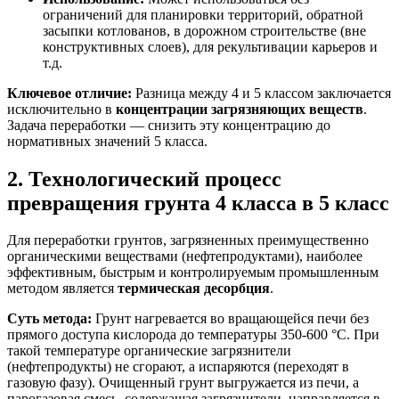
ограничений для планировки территорий, обратной
засыпки котлованов, в дорожном строительстве (вне
конструктивных слоев), для рекультивации карьеров и
т.д.
Ключевое отличие:
Разница между 4 и 5 классом заключается
исключительно в
концентрации загрязняющих веществ
.
Задача переработки — снизить эту концентрацию до
нормативных значений 5 класса.
2. Технологический процесс
превращения грунта 4 класса в 5 класс
Для переработки грунтов, загрязненных преимущественно
органическими веществами (нефтепродуктами), наиболее
эффективным, быстрым и контролируемым промышленным
методом является
термическая десорбция
.
Суть метода:
Грунт нагревается во вращающейся печи без
прямого доступа кислорода до температуры 350-600 °C. При
такой температуре органические загрязнители
(нефтепродукты) не сгорают, а испаряются (переходят в
газовую фазу). Очищенный грунт выгружается из печи, а
парогазовая смесь, содержащая загрязнители, направляется в