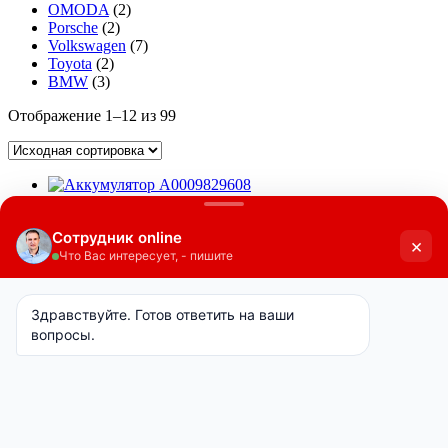
OMODA
(2)
Porsche
(2)
Volkswagen
(7)
Toyota
(2)
BMW
(3)
Отображение 1–12 из 99
Аккумуляторная батарея 000 982 96
08 Mercedes-Benz
967
у.е.
Подробнее
Аккумуляторная батарея BYD
E6H-3703030C (STHA-3703030A)
2000
у.е.
Подробнее