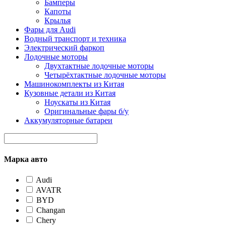
Бамперы
Капоты
Крылья
Фары для Audi
Водный транспорт и техника
Электрический фаркоп
Лодочные моторы
Двухтактные лодочные моторы
Четырёхтактные лодочные моторы
Машинокомплекты из Китая
Кузовные детали из Китая
Ноускаты из Китая
Оригинальные фары б/у
Аккумуляторные батареи
Марка авто
Audi
AVATR
BYD
Changan
Chery